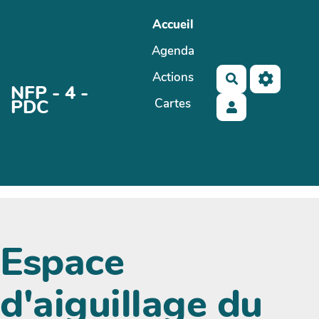
Aller au contenu principal
Accueil
Agenda
Actions
Rechercher
NFP - 4 -
PDC
Cartes
Espace
d'aiguillage du