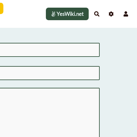
YesWiki.net
Rechercher