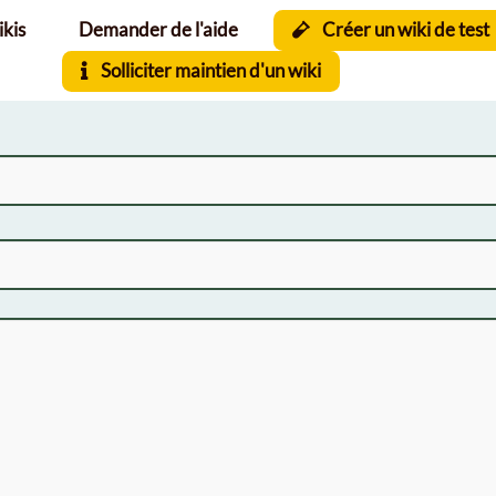
ikis
Demander de l'aide
Créer un wiki de test
Solliciter maintien d'un wiki