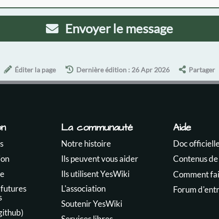
Envoyer le message
Éditer la page
Dernière édition : 26 Apr 2026
Partager
on
La communauté
Aide
s
Notre histoire
Doc officiell
ion
Ils peuvent vous aider
Contenus de
te
Ils utilisent YesWiki
Comment fair
 futures
L'association
Forum d'ent
s
Soutenir YesWiki
github)
Services libres