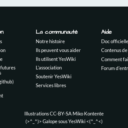
on
La communauté
Aide
s
Notre histoire
Doc officiell
ion
Ils peuvent vous aider
Contenus de
te
Ils utilisent YesWiki
Comment fair
 futures
L'association
Forum d'ent
s
Soutenir YesWiki
github)
Services libres
nt
Illustrations CC-BY-SA
Miko Kontente
(>^_^)> Galope sous
YesWiki
<(^_^<)