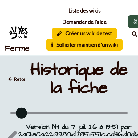
Aller au contenu principal
Liste des wikis
Demander de l'aide
Créer un wiki de test
Solliciter maintien d'un wiki
Ferme
Historique de
Retour
la fiche
Version N°1 du 7 juil. 26 à 19:51 par
2a01:e0a:22:9980:d785:551c:cd36:d0d