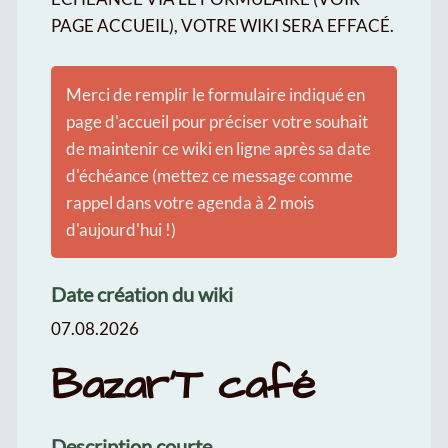
PAGE ACCUEIL), VOTRE WIKI SERA EFFACÉ.
Merci de remplir le formulaire indiqué en
page d'accueil pour préciser votre souhait
de maintenir ce wiki en ligne après sa date
d'échéance (mettez ce message comme
rappel dans votre agenda à 2 mois
d'aujourd'hui !)
Date création du wiki
07.08.2026
Bazar'T café
Description courte