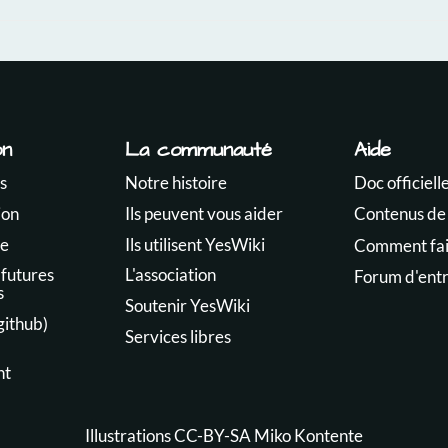
on
La communauté
Aide
s
Notre histoire
Doc officiell
ion
Ils peuvent vous aider
Contenus de
te
Ils utilisent YesWiki
Comment fair
 futures
L'association
Forum d'ent
s
Soutenir YesWiki
github)
Services libres
nt
Illustrations CC-BY-SA
Miko Kontente