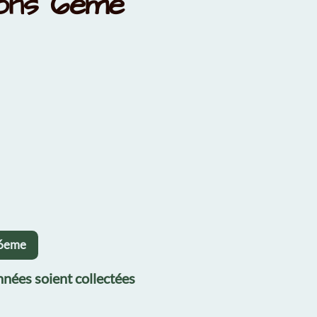
ions 6ème
s6eme
nées soient collectées