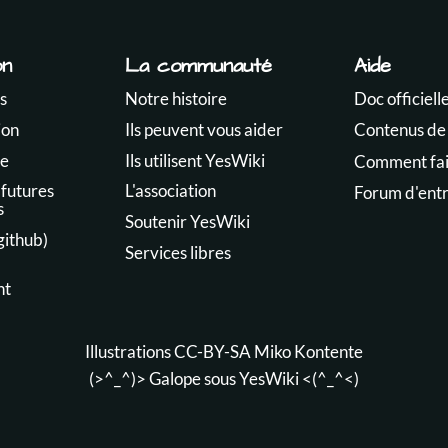
on
La communauté
Aide
s
Notre histoire
Doc officiell
ion
Ils peuvent vous aider
Contenus de
te
Ils utilisent YesWiki
Comment fair
 futures
L'association
Forum d'ent
s
Soutenir YesWiki
github)
Services libres
nt
Illustrations CC-BY-SA
Miko Kontente
(>^_^)> Galope sous
YesWiki
<(^_^<)