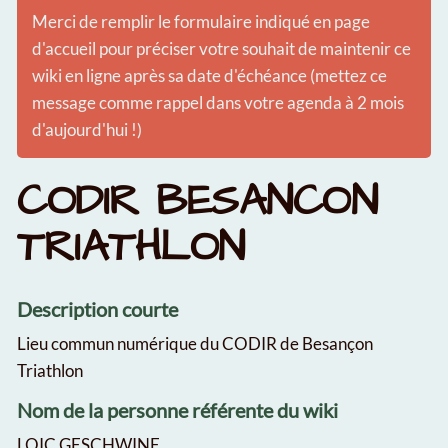
Merci de remplir le formulaire indiqué en page
d'accueil pour préciser votre souhait de maintenir ce
wiki en ligne après sa date d'échéance (mettez ce
message comme rappel dans votre agenda à 2 mois
d'aujourd'hui !)
CODIR BESANCON
TRIATHLON
Description courte
Lieu commun numérique du CODIR de Besançon
Triathlon
Nom de la personne référente du wiki
LOIC GESCHWINE