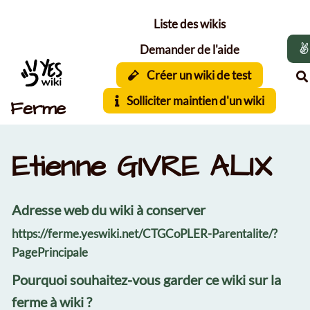
Aller au contenu principal
Liste des wikis
Demander de l'aide
Créer un wiki de test
Solliciter maintien d'un wiki
Ferme
Etienne GIVRE ALIX
Adresse web du wiki à conserver
https://ferme.yeswiki.net/CTGCoPLER-Parentalite/?
PagePrincipale
Pourquoi souhaitez-vous garder ce wiki sur la
ferme à wiki ?