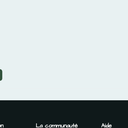
on
La communauté
Aide