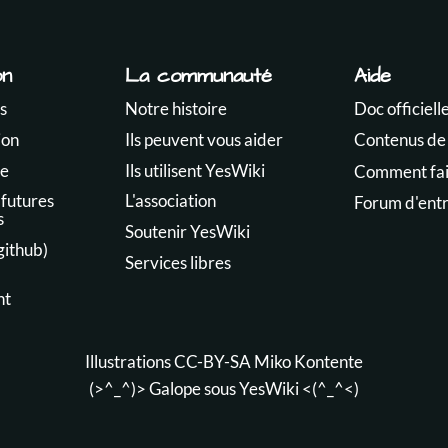
on
La communauté
Aide
s
Notre histoire
Doc officiell
ion
Ils peuvent vous aider
Contenus de
te
Ils utilisent YesWiki
Comment fair
 futures
L'association
Forum d'ent
s
Soutenir YesWiki
github)
Services libres
nt
Illustrations CC-BY-SA
Miko Kontente
(>^_^)> Galope sous
YesWiki
<(^_^<)