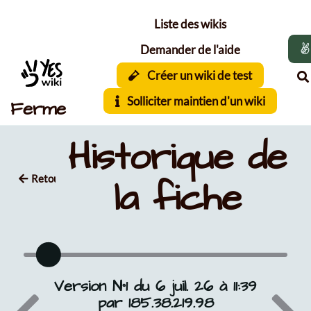
Aller au contenu principal
Liste des wikis
Demander de l'aide
Créer un wiki de test
Solliciter maintien d'un wiki
Ferme
Historique de
Retour
la fiche
Version N°1 du 6 juil. 26 à 11:39
par 185.38.219.98