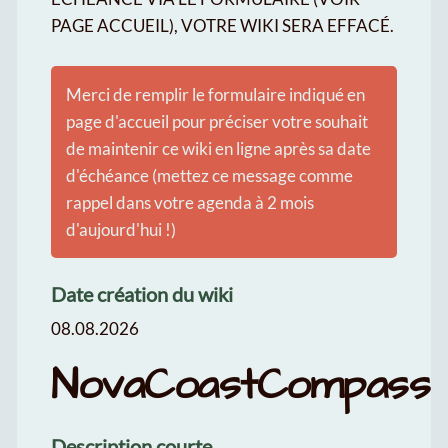
PAGE ACCUEIL), VOTRE WIKI SERA EFFACÉ.
Merci de remplir le formulaire indiqué en
page d'accueil pour préciser votre souhait
de maintenir ce wiki en ligne après sa date
d'échéance (mettez ce message comme
rappel dans votre agenda à 2 mois
d'aujourd'hui !)
Date création du wiki
08.08.2026
NovaCoastCompass
Description courte