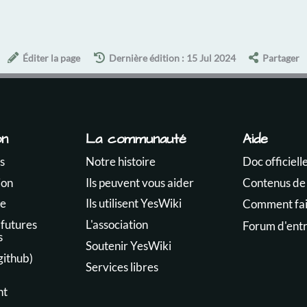
Éditer la page
Dernière édition : 15 Jul 2024
Partager
on
La communauté
Aide
s
Notre histoire
Doc officiell
ion
Ils peuvent vous aider
Contenus de
te
Ils utilisent YesWiki
Comment fair
 futures
L'association
Forum d'ent
s
Soutenir YesWiki
github)
Services libres
nt