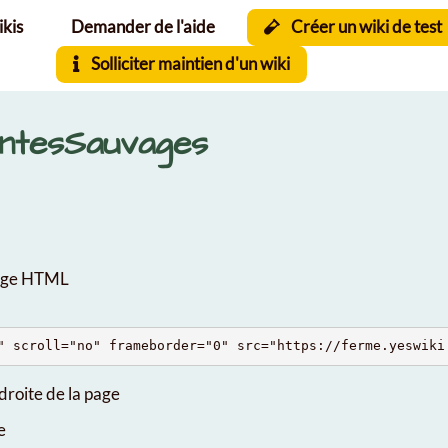
ikis
Demander de l'aide
Créer un wiki de test
Solliciter maintien d'un wiki
antesSauvages
page HTML
droite de la page
e