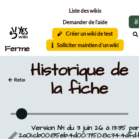
Aller au contenu principal
Liste des wikis
Demander de l'aide
Créer un wiki de test
Solliciter maintien d'un wiki
Ferme
Historique de
Retour
la fiche
Version N°1 du 3 juin 26 à 13:35 pa
2a01:cb00:85eb:4d00:7150:8c34:4dfd: