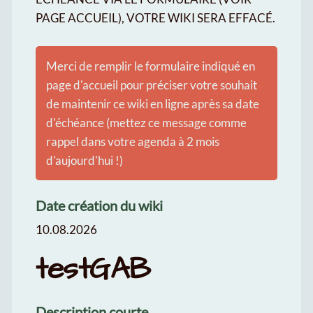
PAGE ACCUEIL), VOTRE WIKI SERA EFFACÉ.
Merci de remplir le formulaire indiqué en
page d'accueil pour préciser votre souhait
de maintenir ce wiki en ligne après sa date
d'échéance (mettez ce message comme
rappel dans votre agenda à 2 mois
d'aujourd'hui !)
Date création du wiki
10.08.2026
testGAB
Description courte