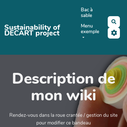
Aller au contenu principal
Bac à
sable
Rech
Sustainability of
Menu
DECART project
exemple
Description de
mon wiki
Rendez-vous dans la roue crantée / gestion du site
pour modifier ce bandeau