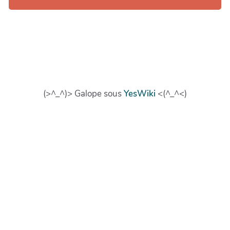
(>^_^)> Galope sous
YesWiki
<(^_^<)