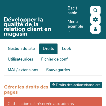
Aller au contenu principal
Bac à
Rech
sable
Développer la
Menu
qualité de la
exemple
relation client en
magasin
Gestion du site
Droits
Look
Utilisateurices
Fichier de conf
MAJ / extensions
Sauvegardes
Droits des actions/handlers
Gérer les droits des
pages
Cette action est réservée aux admins