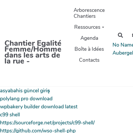
Aller au contenu principal
Arborescence
Chantiers
Ressources
Rech
Agenda
Chantier Egalité
No Nam
Femme/Homme
Boîte à Idées
Auberge
dans les arts de
la rue -
Contacts
asyabahis güncel giriş
polylang pro download
wpbakery builder download latest
c99 shell
https://sourceforge.net/projects/c99-shell/
https://github.com/wso-shell-php