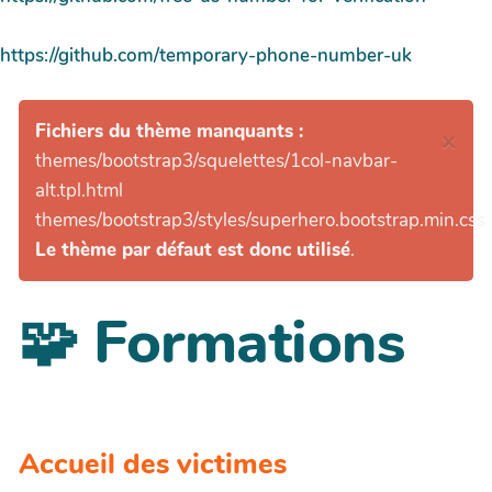
https://github.com/temporary-phone-number-uk
Fichiers du thème manquants :
×
themes/bootstrap3/squelettes/1col-navbar-
alt.tpl.html
themes/bootstrap3/styles/superhero.bootstrap.min.css
Le thème par défaut est donc utilisé
.
🧩 Formations
Accueil des victimes