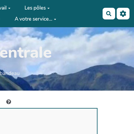
ail
Les pôles
Recherch
A votre service...
entrale
e bandeau