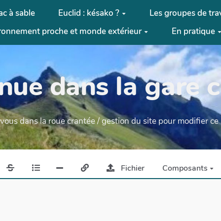
ac à sable
Euclid : késako ?
Les groupes de trav
ronnement proche et monde extérieur
En pratique
nue dans la gare c
ous dans la roue crantée / gestion du site pour modifier c
Fichier
Composants