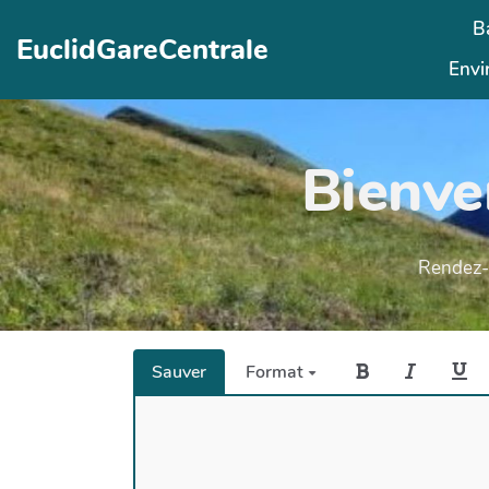
Aller au contenu principal
B
EuclidGareCentrale
Envi
Bienve
Rendez-v
Sauver
Format