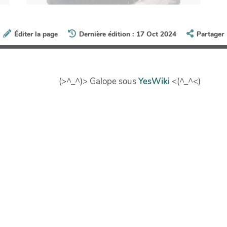
Éditer la page
Dernière édition : 17 Oct 2024
Partager
(>^_^)> Galope sous
YesWiki
<(^_^<)