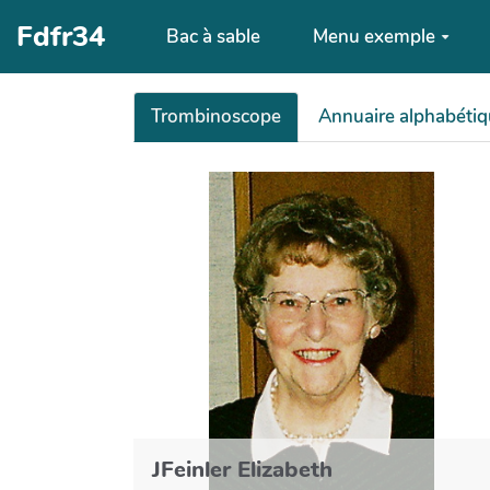
Aller au contenu principal
Fdfr34
Bac à sable
Menu exemple
Trombinoscope
Annuaire alphabéti
JFeinler Elizabeth