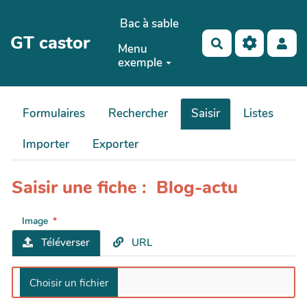
Aller au contenu principal
Bac à sable
GT castor
Rechercher
Menu
exemple
Formulaires
Rechercher
Saisir
Listes
Importer
Exporter
Saisir une fiche : Blog-actu
Image
Téléverser
URL