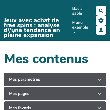
Aller au contenu principal
Bac à
Rec
sable
Jeux avec achat de
Menu
free spins : analyse
exemple
d\'une tendance en
pleine expansion
Mes contenus
Mes paramètres
Mes pages
Mes favoris