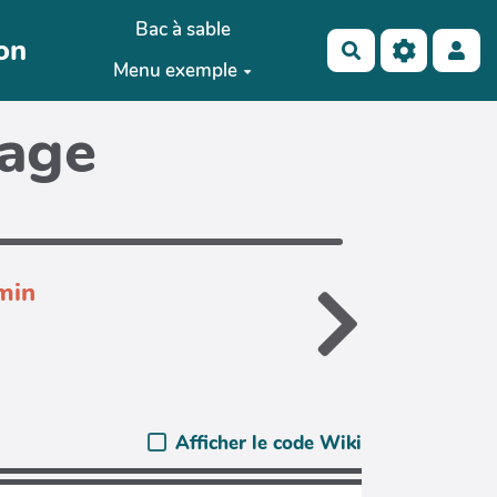
Bac à sable
ion
Rechercher
Menu exemple
page
min
Afficher le code Wiki