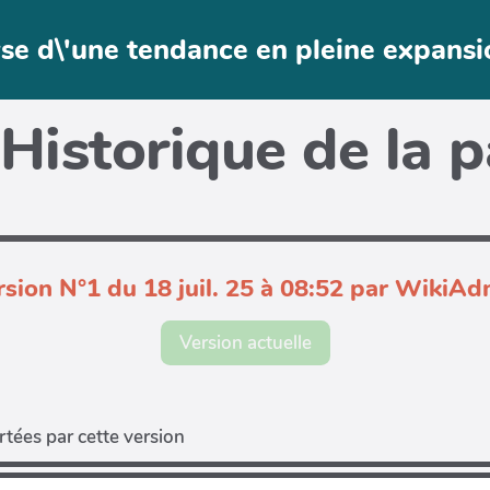
lyse d\'une tendance en pleine expans
Historique de la 
rsion N°1 du 18 juil. 25 à 08:52 par WikiAd
Version actuelle
tées par cette version