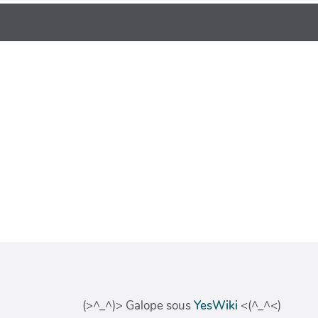
(>^_^)> Galope sous
YesWiki
<(^_^<)