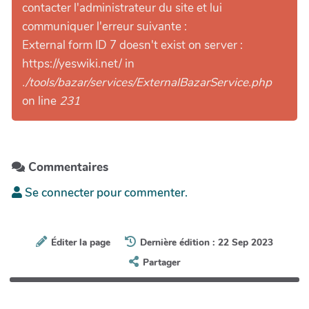
contacter l'administrateur du site et lui
communiquer l'erreur suivante :
External form ID 7 doesn't exist on server :
https://yeswiki.net/ in
./tools/bazar/services/ExternalBazarService.php
on line
231
Commentaires
Se connecter pour commenter.
Éditer la page
Dernière édition : 22 Sep 2023
Partager