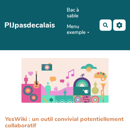
Aller au contenu principal
Bac à
sable
PIJpasdecalais
Recherch
Menu
exemple
YesWiki : un outil convivial potentiellement
collaboratif