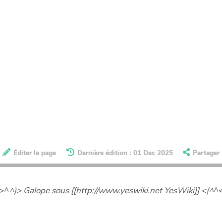
Éditer la page
Dernière édition : 01 Dec 2025
Partager
(>^
^)> Galope sous [[http://www.yeswiki.net YesWiki]] <(^
^<