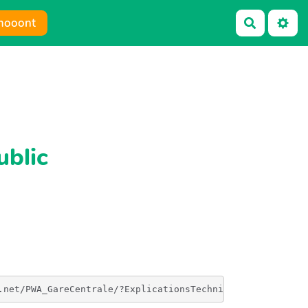
mooont
Recherch
ublic