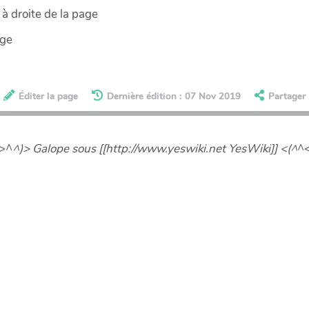
à droite de la page
age
Éditer la page
Dernière édition : 07 Nov 2019
Partager
(>^
^)> Galope sous [[http://www.yeswiki.net YesWiki]] <(^
^<