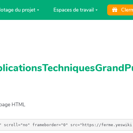
lotage du projet
Espaces de travail
Cler
plicationsTechniquesGrandP
e page HTML