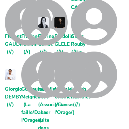
CAC)
Florent
Floriane
Florine
Frudolin
Gilles
GAUDIN
Hilaire
Garlot
GLELE
Rouby
(//)
(//)
(//)
(//)
(//Le
CAC)
Giorgio
Guillaume
Isabelle
Jérémie
Joseph
DEMBY
Meigneux
Piot
Chomette
Reyroles
(//)
(La
(Association
(/Danser
(//)
faille/Danser
La
l'Orage/)
l'Orage/)
suite
dans