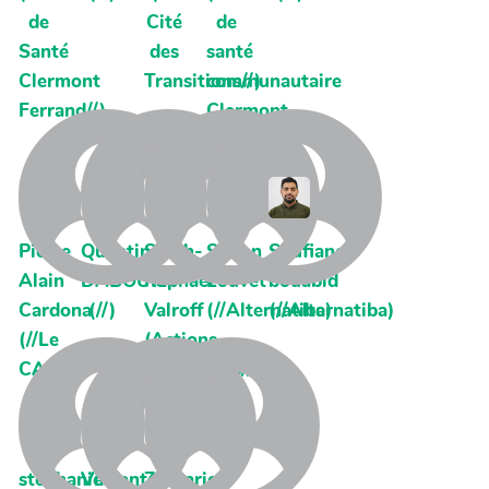
de
Cité
de
Santé
des
santé
Clermont
Transitions//)
communautaire
Ferrand//)
Clermont-
Ferrand//)
Pierre
Quentin
Sarah-
Simon
Soufiane
Alain
DABOUIS
Raphaël
Louvet
bouabid
Cardona
(//)
Valroff
(//Alternatiba)
(//Alternatiba)
(//Le
(Actions
CAC)
Communes//)
stéphanie
Vincent
Zacharie