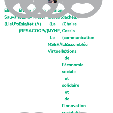
Elisa
Elodie
Émilie
emmanuel
eric
Sauvaitre
Caille-
Kiefer
laurent
dacheux
(LieU'topie//)
Bonnot
(//)
(La
(Chaire
(RESACOOP//)
MYNE,
Cassis
Le
(communication
MSER//L'Assemblée
des
Virtuelle)
actions
de
l'économie
sociale
et
solidaire
et
de
l'innovation
sociale//Le