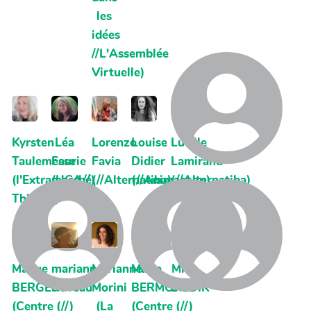
les
idées
//L'Assemblée
Virtuelle)
Kyrsten
Léa
Lorenzo
Louise
Lucille
Taulemesse
Faurie
Favia
Didier
Lamirand
(l'Extramarché
(UCA//)
(//Alternatiba)
(//Animacoop)
(//Alternatiba)
Thiers//)
Manue
marianne
Marianne
Marie
Miso
BERGER
claveau
Morini
BERMOND
DODIK
(Centre
(//)
(La
(Centre
(//)