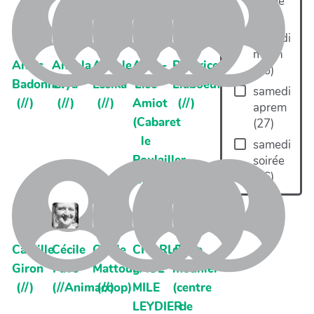
soirée
(
43
)
samedi
matin
Anaïs
Angela
Angele
Anne-
Béatrice
(
26
)
Badonnel
Biya
Essika
Lise
Liaboeuf
samedi
(//)
(//)
(//)
Amiot
(//)
aprem
(Cabaret
(
27
)
le
samedi
Poulailler
soirée
(
16
)
//)
Camille
Cécile
Cecile
CHARLES
claire
Giron
Favé
Mattoug
PAUL
mounier
(//)
(//Animacoop)
(//)
MILE
(centre
LEYDIER
de