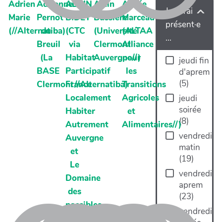
Adrien
Adrienne
ALAIN
Alain
Alizée
Je serai
Marie
Pernot
BIDET
Bussière
Marceau
présent·e
(//Alternatiba)
du
(CTC
(Université
(ALTAA
...
Breuil
via
Clermont
Alliance
(La
Habitat
Auvergne//)
pour
jeudi fin
BASE
Participatif
les
d'aprem
(
5
)
Clermont//Alternatiba)
France
Transitions
Localement
Agricoles
jeudi
soirée
Habiter
et
(
8
)
Autrement
Alimentaires//)
vendredi
Auvergne
matin
et
(
19
)
Le
vendredi
Domaine
aprem
des
(
23
)
possibles
vendredi
//)