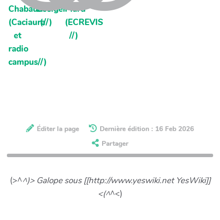
Chabaud
Bosiger
Piard
(Caciaura
(//)
(ECREVIS
et
//)
radio
campus//)
Éditer la page
Dernière édition : 16 Feb 2026
Partager
(>^
^)> Galope sous [[http://www.yeswiki.net YesWiki]]
<(^
^<)