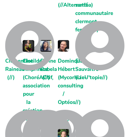
(//Alternatiba)
santé
communautaire
clermont-
ferrand//)
Clémentine
Clotilde
Divine
Dominque
Elisa
Raineau
Amprimoz
Babela
Hébert
Sauvaitre
(//)
(ChoréACtif,
(//)
(Mycorhize-
(LieU'topie//)
association
consulting
pour
/
la
Optéos//)
création
interdisciplinaire//)