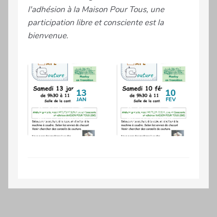
l'adhésion à la Maison Pour Tous, une
participation libre et consciente est la
bienvenue.
13
10
JAN
FEV
Café Couture
Café couture
du 13 janvier
du 10 février