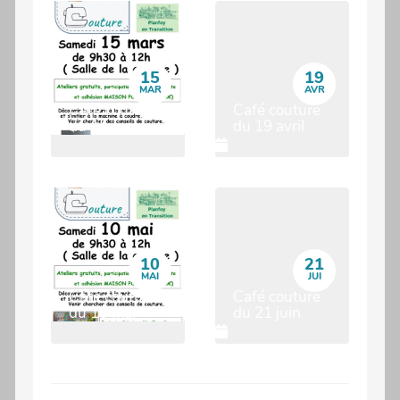
15
19
MAR
AVR
Café couture
Café couture
du 15 mars
du 19 avril
10
21
MAI
JUI
Café couture
Café couture
du 10 mai
du 21 juin