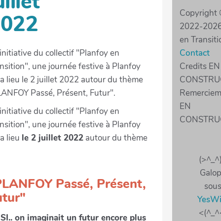
uillet
Copyright
2022
2022-2026 
en Transiti
'initiative du collectif "Planfoy en
Contact
nsition", une journée festive à Planfoy
Credits EN
a lieu le 2 juillet 2022 autour du thème
CONSTRU
ANFOY Passé, Présent, Futur".
Remerciem
EN
'initiative du collectif "Planfoy en
CONSTRU
nsition", une journée festive à Planfoy
a lieu
le 2 juillet 2022
autour du thème
(>^_^
Galo
PLANFOY Passé, Présent,
sou
utur"
YesWi
<(^_^
SI.. on imaginait un futur encore plus