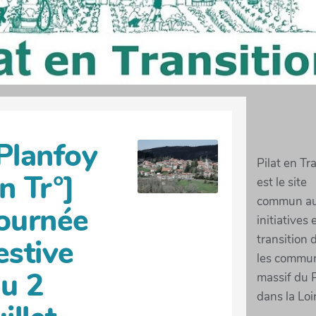
Planfoy
Pilat en Tr
n Tr°]
est le site
commun a
ournée
initiatives 
transition 
estive
les commu
u 2
massif du P
dans la Loi