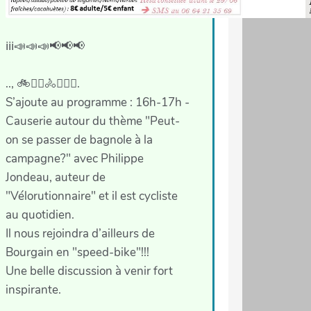
ℹ️ℹ️ℹ️📣📣📣📢📢📢
.., 🚲🚴‍♀️🚴🚴🏻‍♂️.
S’ajoute au programme : 16h-17h -
Causerie autour du thème "Peut-
on se passer de bagnole à la
campagne?" avec Philippe
Jondeau, auteur de
"Vélorutionnaire" et il est cycliste
au quotidien.
Il nous rejoindra d’ailleurs de
Bourgain en "speed-bike"!!!
Une belle discussion à venir fort
inspirante.