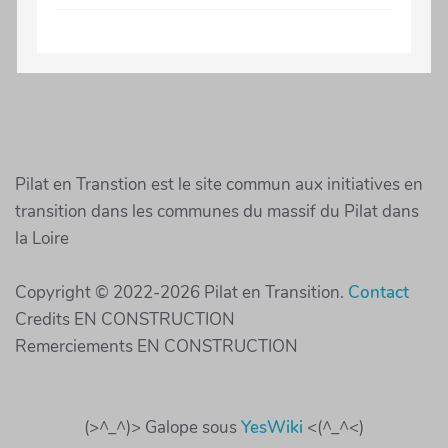
Pilat en Transtion est le site commun aux initiatives en
transition dans les communes du massif du Pilat dans
la Loire
Copyright © 2022-2026 Pilat en Transition.
Contact
Credits EN CONSTRUCTION
Remerciements EN CONSTRUCTION
(>^_^)> Galope sous
YesWiki
<(^_^<)