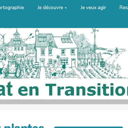
rtographie
Je découvre
Je veux agir
Res