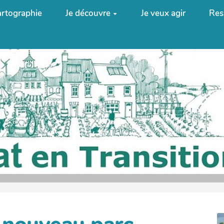
rtographie
Je découvre
Je veux agir
Res