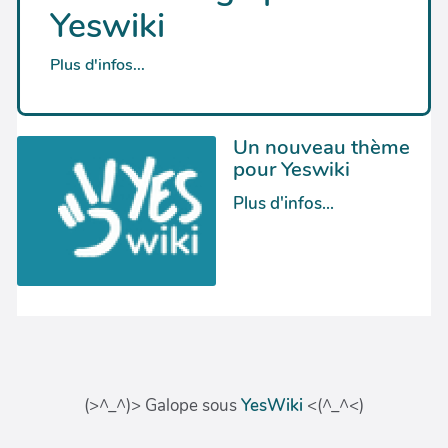
(>^_^)> Galope sous
YesWiki
<(^_^<)