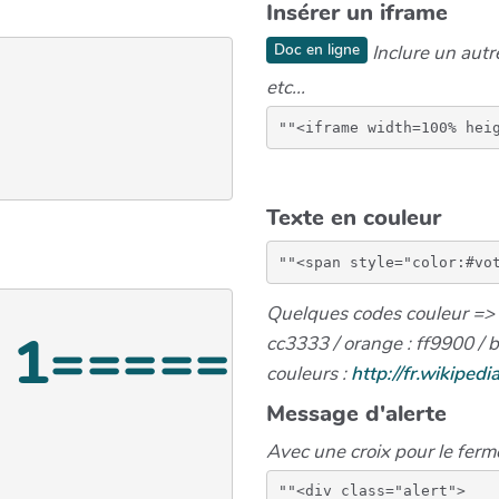
Insérer un iframe
Doc en ligne
Inclure un autr
etc...
Texte en couleur
Quelques codes couleur => m
e 1======
cc3333 / orange : ff9900 / 
couleurs :
http://fr.wikiped
Message d'alerte
Avec une croix pour le ferm
""<div class="alert">
