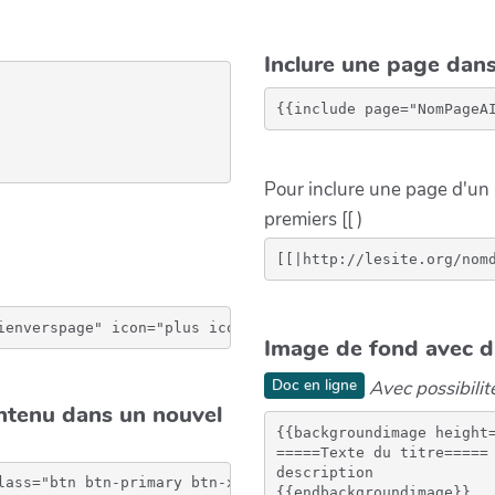
Inclure une page dans
Pour inclure une page d'un a
premiers [[ )
ienverspage" icon="plus icon-white" text="votre texte"}}
Image de fond avec d
Doc en ligne
Avec possibilit
ntenu dans un nouvel
{{backgroundimage height=
=====Texte du titre=====

description
