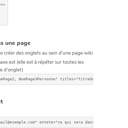
==

ns une page
 de créer des onglets au sein d'une page wiki
taxe est (elle est à répéter sur toutes les
e d'onglet)
omPage2, NomPage3Personne" titles="TitreOnglet1, TitreOn
ct
mail@exemple.com" entete="ce qui sera dans l'objet du ma