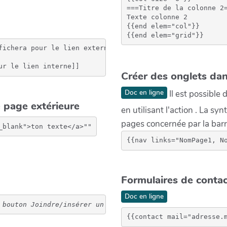
===Titre de la colonne 2=
Texte colonne 2

{{end elem="col"}}

fichera pour le lien externe]]
ur le lien interne]]
Créer des onglets da
Doc en ligne
Il est possible
e page extérieure
en utilisant l'action . La syn
pages concernée par la barr
{{nav links="NomPage1, N
Formulaires de conta
Doc en ligne
 bouton Joindre/insérer un fichier
{{contact mail="adresse.