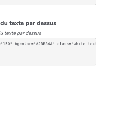
 du texte par dessus
du texte par dessus
"150" bgcolor="#2BB34A" class="white text-center doublet