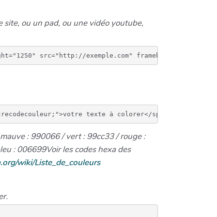
e site, ou un pad, ou une vidéo youtube,
auve : 990066 / vert : 99cc33 / rouge :
bleu : 006699
Voir les codes hexa des
ia.org/wiki/Liste_de_couleurs
er.