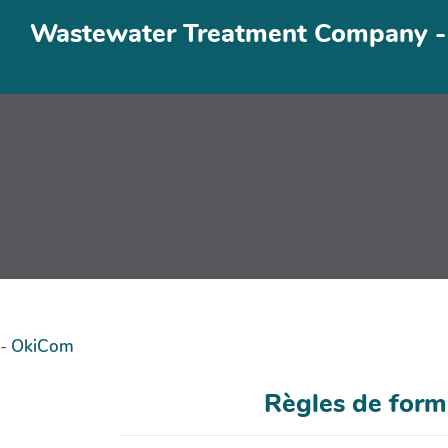
Aller au contenu principal
Wastewater Treatment Company -
PasCherMontres
-
OkiCom
Règles de for