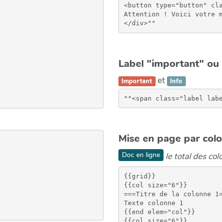
<button type="button" cla
Attention ! Voici votre m
Label "important" ou 
et
Important
Info
Mise en page par col
Doc en ligne
le total des co
{{grid}}

{{col size="6"}}

===Titre de la colonne 1=
Texte colonne 1

{{end elem="col"}}

{{col size="6"}}
