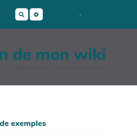
No-Name
Maho
-
AubergeDeCannedda
Rechercher
on de mon wiki
Double cliquer ici pour changer le texte.
de exemples