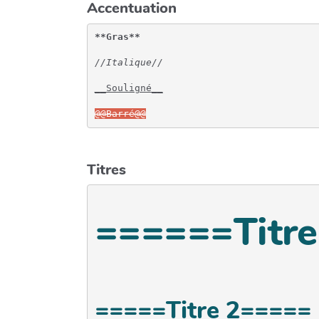
Accentuation
**Gras**
//Italique//
__Souligné__
@@Barré@@
Titres
======Titr
=====Titre 2=====