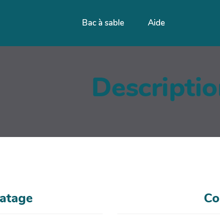
Bac à sable
Aide
Descripti
matage
Co