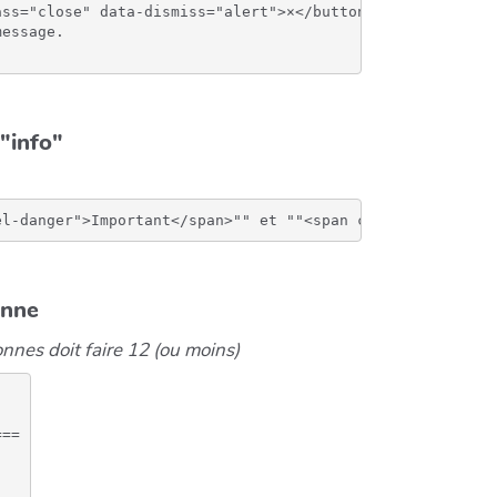
ss="close" data-dismiss="alert">×</button>

essage.

"info"
onne
lonnes doit faire 12 (ou moins)
==
