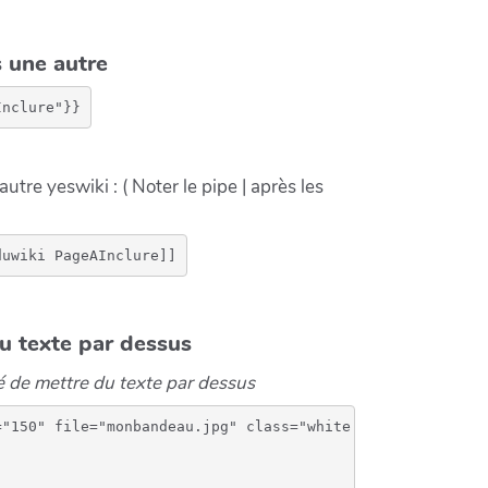
 une autre
utre yeswiki : ( Noter le pipe | après les
u texte par dessus
é de mettre du texte par dessus
"150" file="monbandeau.jpg" class="white text-center dou