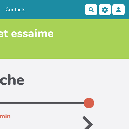
Contacts
Rechercher
 et essaime
iche
dmin