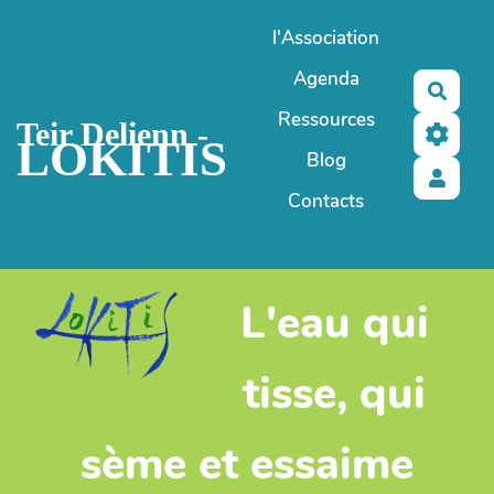
Aller au contenu principal
l'Association
Agenda
Reche
Ressources
Teir Delienn -
LOKITIS
Blog
Contacts
L'eau qui
tisse, qui
sème et essaime