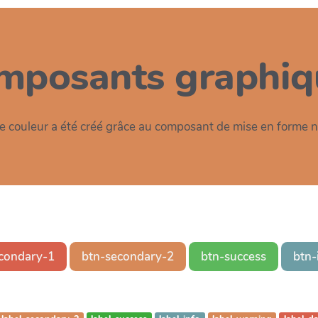
mposants graphiq
 couleur a été créé grâce au composant de mise en form
condary-1
btn-secondary-2
btn-success
btn-