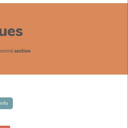
ues
e nommé
section
info