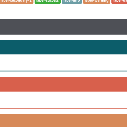
label-secondary-2
label-success
label-info
label-warning
label-d