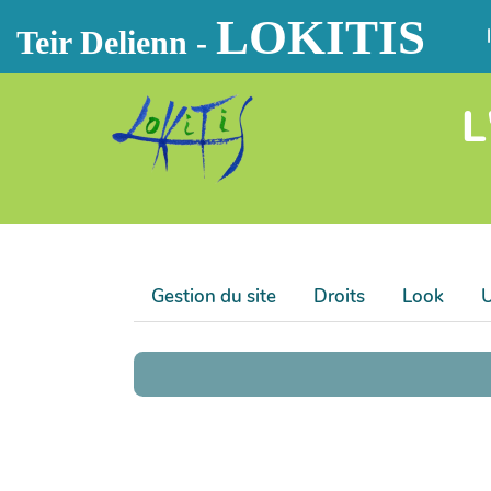
LOKITIS
Aller au contenu principal
Teir Delienn -
L
Gestion du site
Droits
Look
U