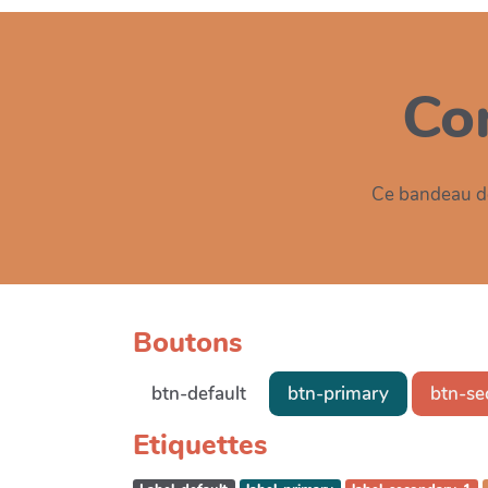
Co
Ce bandeau de
Boutons
btn-default
btn-primary
btn-se
Etiquettes