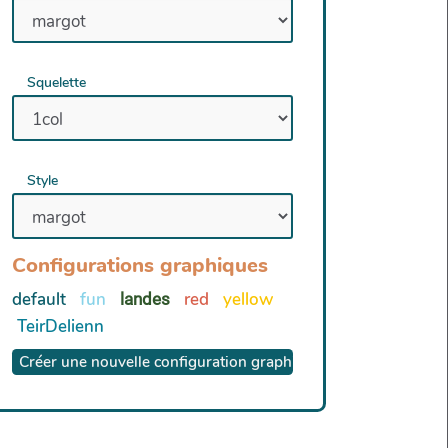
Squelette
Style
Configurations graphiques
default
fun
red
yellow
landes
TeirDelienn
Créer une nouvelle configuration graphique