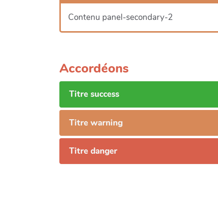
Contenu panel-secondary-2
Accordéons
Titre success
Titre warning
Titre danger