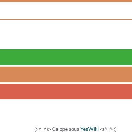
(>^_^)> Galope sous
YesWiki
<(^_^<)