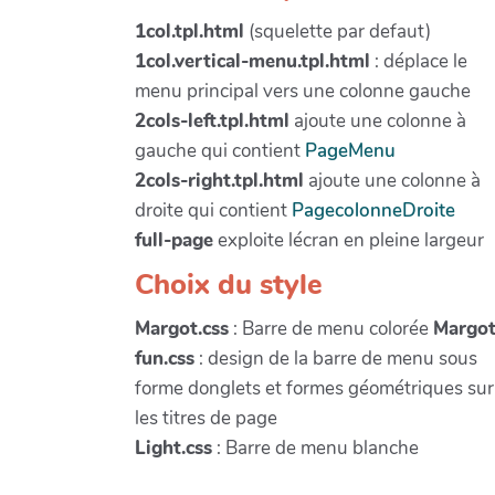
1col.tpl.html
(squelette par defaut)
1col.vertical-menu.tpl.html
: déplace le
menu principal vers une colonne gauche
2cols-left.tpl.html
ajoute une colonne à
gauche qui contient
PageMenu
2cols-right.tpl.html
ajoute une colonne à
droite qui contient
PagecolonneDroite
full-page
exploite lécran en pleine largeur
Choix du style
Margot.css
: Barre de menu colorée
Margot
fun.css
: design de la barre de menu sous
forme donglets et formes géométriques sur
les titres de page
Light.css
: Barre de menu blanche