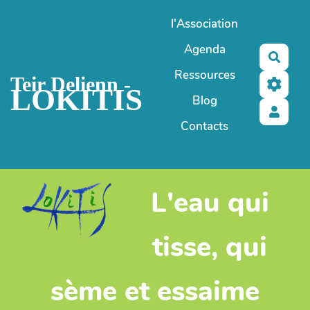
Aller au contenu principal
l'Association
Agenda
Reche
Ressources
Teir Delienn -
LOKITIS
Blog
Contacts
L'eau qui
tisse, qui
sème et essaime