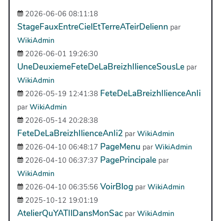
2026-06-06 08:11:18
StageFauxEntreCielEtTerreATeirDelienn
par
WikiAdmin
2026-06-01 19:26:30
UneDeuxiemeFeteDeLaBreizhIlienceSousLe
par
WikiAdmin
FeteDeLaBreizhIlienceAnIi
2026-05-19 12:41:38
par
WikiAdmin
2026-05-14 20:28:38
FeteDeLaBreizhIlienceAnIi2
par
WikiAdmin
PageMenu
2026-04-10 06:48:17
par
WikiAdmin
PagePrincipale
2026-04-10 06:37:37
par
WikiAdmin
VoirBlog
2026-04-10 06:35:56
par
WikiAdmin
2025-10-12 19:01:19
AtelierQuYATIlDansMonSac
par
WikiAdmin