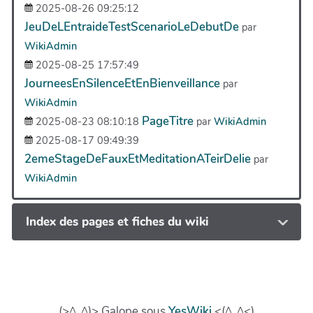
2025-08-26 09:25:12
JeuDeLEntraideTestScenarioLeDebutDe
par
WikiAdmin
2025-08-25 17:57:49
JourneesEnSilenceEtEnBienveillance
par
WikiAdmin
PageTitre
2025-08-23 08:10:18
par
WikiAdmin
2025-08-17 09:49:39
2emeStageDeFauxEtMeditationATeirDelie
par
WikiAdmin
Index des pages et fiches du wiki
(>^_^)> Galope sous
YesWiki
<(^_^<)