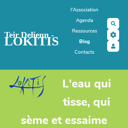
Aller au contenu principal
l'Association
Agenda
Reche
Ressources
Teir Delienn -
LOKITIS
Blog
Contacts
L'eau qui
tisse, qui
sème et essaime