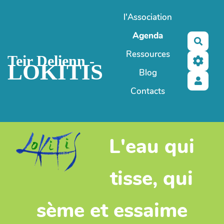
Aller au contenu principal
l'Association
Agenda
Reche
Ressources
Teir Delienn -
LOKITIS
Blog
Contacts
L'eau qui
tisse, qui
sème et essaime