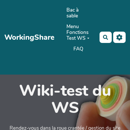
Aller au contenu principal
Bac à
sable
Menu
Fonctions
WorkingShare
Recherch
Test WS
FAQ
Wiki-test du
WS
Rendez-vous dans la roue crantée / gestion du site