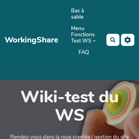
Aller au contenu principal
Bac à
sable
Menu
Fonctions
WorkingShare
Recherch
Test WS
FAQ
Wiki-test du
WS
Rendez-vous dans la roue crantée / gestion du site