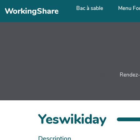
Aller au contenu principal
Bac à sable
Menu Fon
WorkingShare
Rendez-v
Yeswikiday
Description