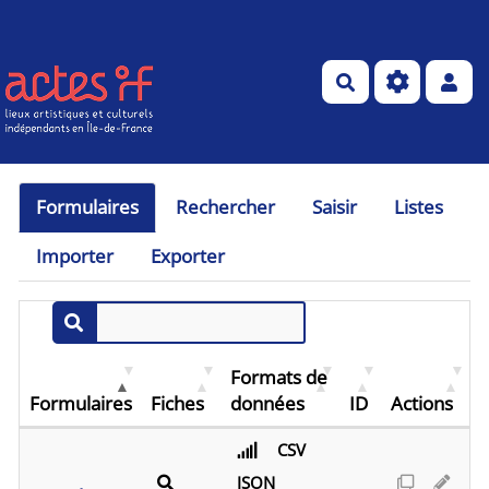
Aller au contenu principal
Rechercher
Formulaires
Rechercher
Saisir
Listes
Importer
Exporter
Formats de
Formulaires
Fiches
données
ID
Actions
CSV
JSON