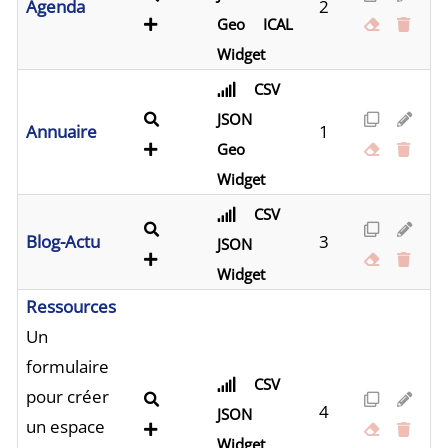
Agenda
2
Geo
ICAL
Widget
CSV
JSON
Annuaire
1
Geo
Widget
CSV
Blog-Actu
3
JSON
Widget
Ressources
Un
formulaire
CSV
pour créer
4
JSON
un espace
Widget