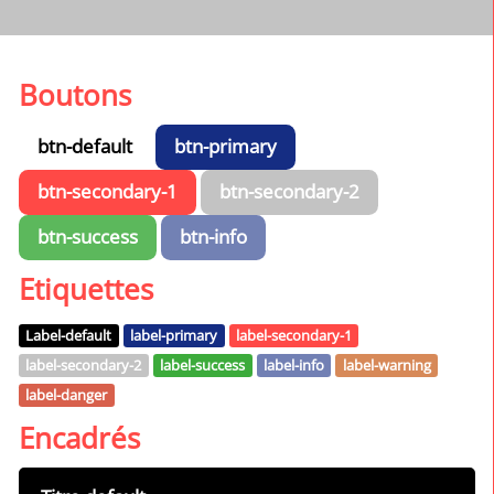
Boutons
btn-default
btn-primary
btn-secondary-1
btn-secondary-2
btn-success
btn-info
Etiquettes
Label-default
label-primary
label-secondary-1
label-secondary-2
label-success
label-info
label-warning
label-danger
Encadrés