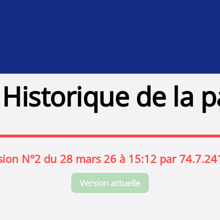
Historique de la 
sion N°2 du 28 mars 26 à 15:12 par 74.7.24
Version actuelle