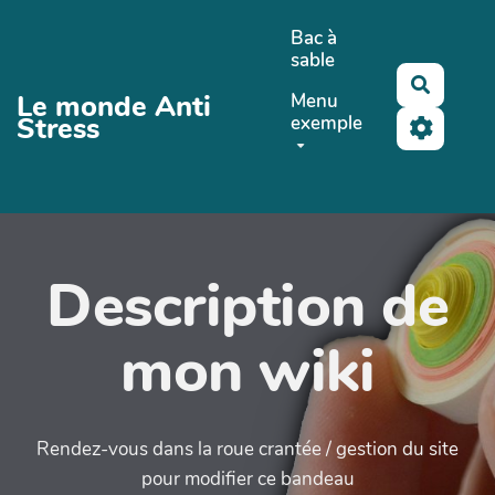
Aller au contenu principal
Bac à
sable
Recher
Le monde Anti
Menu
Stress
exemple
Description de
mon wiki
Rendez-vous dans la roue crantée / gestion du site
pour modifier ce bandeau