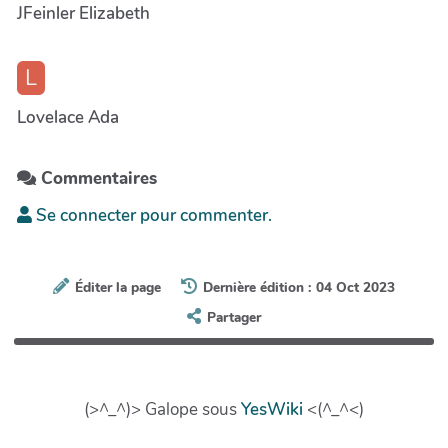
JFeinler Elizabeth
L
Lovelace Ada
Commentaires
Se connecter pour commenter.
Éditer la page
Dernière édition : 04 Oct 2023
Partager
(>^_^)> Galope sous
YesWiki
<(^_^<)