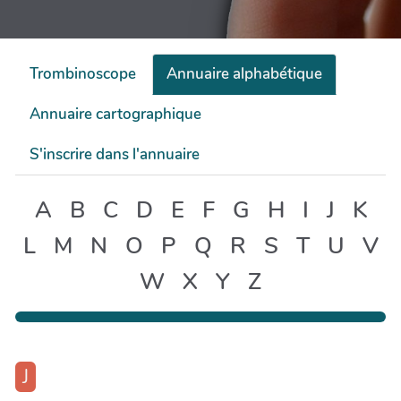
Trombinoscope
Annuaire alphabétique
Annuaire cartographique
S'inscrire dans l'annuaire
A
B
C
D
E
F
G
H
I
J
K
L
M
N
O
P
Q
R
S
T
U
V
W
X
Y
Z
J