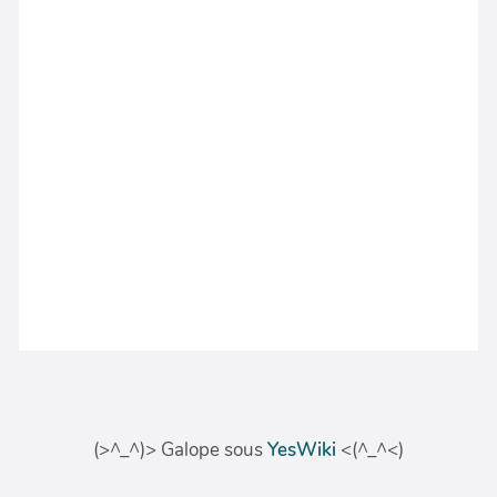
(>^_^)> Galope sous
YesWiki
<(^_^<)