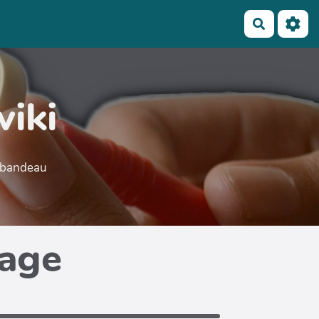
Recherch
wiki
e bandeau
page