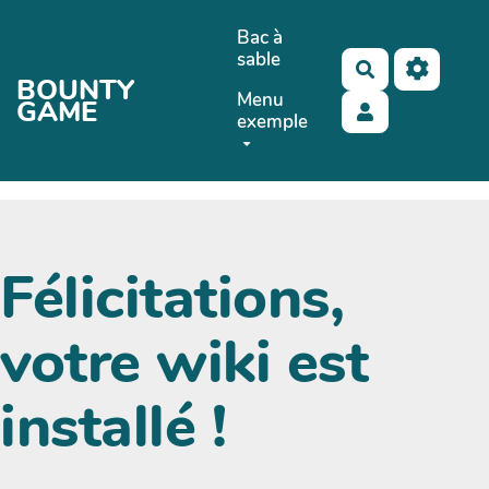
Aller au contenu principal
Bac à
sable
Rechercher
BOUNTY
Menu
GAME
exemple
Félicitations,
votre wiki est
installé !