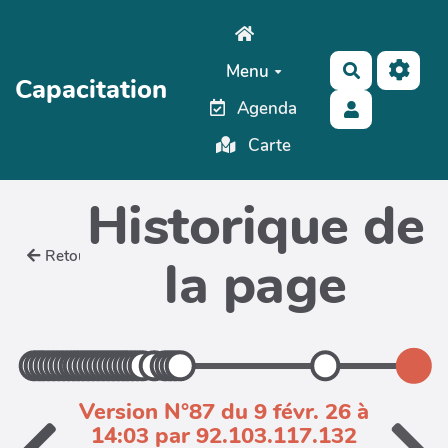
Aller au contenu principal
Menu
Rechercher
Capacitation
Agenda
Carte
Historique de
Retour
la page
Version N°87 du 9 févr. 26 à
14:03 par 92.103.117.132